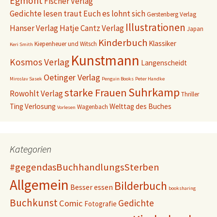
Egmont
Fischer Verlag
Gedichte lesen traut Euch es lohnt sich
Gerstenberg Verlag
Illustrationen
Hanser Verlag
Hatje Cantz Verlag
Japan
Kinderbuch
Klassiker
Kiepenheuer und Witsch
Keri Smith
Kunstmann
Kosmos Verlag
Langenscheidt
Oetinger Verlag
Miroslav Sasek
Penguin Books
Peter Handke
Suhrkamp
starke Frauen
Rowohlt Verlag
Thriller
Ting
Verlosung
Welttag des Buches
Wagenbach
Vorlesen
Kategorien
#gegendasBuchhandlungsSterben
Allgemein
Bilderbuch
Besser essen
booksharing
Buchkunst
Gedichte
Comic
Fotografie