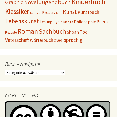
Kinderbuch
Jugendbuch
Graphic Novel
Klassiker
Kunst
Kunstbuch
Kreativ
Kochbuch
Krieg
Lebenskunst
Lyrik
Poems
Lesung
Philosophie
Manga
Roman
Sachbuch
Tod
Shoah
Rezepte
Vaterschaft
zweisprachig
Wörterbuch
Buch – Navigator
Buch
–
Navigator
CC BY – NC – ND