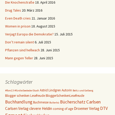
Die Knochenstraße
18. April 2016
Drug Tales
20. März 2016
Even Death cries
21. Januar 2016
Women in prison
18. August 2015
Verjagt Europa die Demokratie?
15. Juli 2015
Don’t remain silent
6. Juli 2015
Pflanzen sind hellwach
28. Juni 2015
Mann gegen Teller
28. Juni 2015
Schlagwörter
Astrid Lindgren
Autorin
#fbm13
#fürdieSeelederStadt
Beltz und Gelberg
Blogger schenken Lesefreude
BloggerSchenkenLesefreude
Carlsen
Buchhandlung
Bücherschatz
Buchmesse
Bullerbü
DTV
Carlsen Verlag
clevere Heldin
Droemer Verlag
coming of age