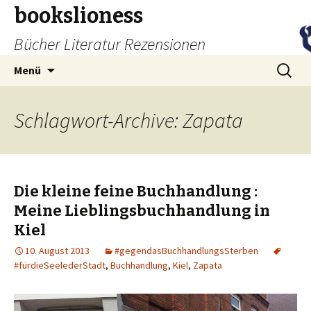
bookslioness
Bücher Literatur Rezensionen
Zum
Suchen
Menü
Inhalt
nach:
springen
Schlagwort-Archive: Zapata
Die kleine feine Buchhandlung :
Meine Lieblingsbuchhandlung in
Kiel
10. August 2013
#gegendasBuchhandlungsSterben
#fürdieSeelederStadt
,
Buchhandlung
,
Kiel
,
Zapata