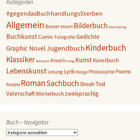
Kategorien
#gegendasBuchhandlungsSterben
Allgemein
Bilderbuch
Besser essen
booksharing
Buchkunst
Gedichte
Comic
Fotografie
Kinderbuch
Jugendbuch
Graphic Novel
Klassiker
Kunst
Kunstbuch
Kreativ
Kochbuch
Krieg
Lebenskunst
Lyrik
Poems
Lesung
Philosophie
Manga
Roman
Sachbuch
Tod
Shoah
Rezepte
Vaterschaft
zweisprachig
Wörterbuch
Buch – Navigator
Buch
–