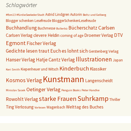
Schlagwörter
Astrid Lindgren
Autorin
#fbm13
#fürdieSeelederStadt
Beltz und Gelberg
Blogger schenken Lesefreude
BloggerSchenkenLesefreude
Carlsen
Buchhandlung
Bücherschatz
Buchmesse
Bullerbü
DTV
Carlsen Verlag
clevere Heldin
Droemer Verlag
coming of age
Egmont
Fischer Verlag
Gedichte lesen traut Euch es lohnt sich
Gerstenberg Verlag
Illustrationen
Hanser Verlag
Hatje Cantz Verlag
Japan
Kinderbuch
Klassiker
Kiepenheuer und Witsch
Keri Smith
Kunstmann
Kosmos Verlag
Langenscheidt
Oetinger Verlag
Miroslav Sasek
Penguin Books
Peter Handke
Suhrkamp
starke Frauen
Rowohlt Verlag
Thriller
Ting
Verlosung
Welttag des Buches
Wagenbach
Vorlesen