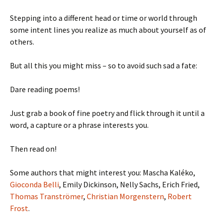
Stepping into a different head or time or world through
some intent lines you realize as much about yourself as of
others.
But all this you might miss – so to avoid such sad a fate:
Dare reading poems!
Just grab a book of fine poetry and flick through it until a
word, a capture or a phrase interests you.
Then read on!
Some authors that might interest you: Mascha Kaléko,
Gioconda Belli
, Emily Dickinson, Nelly Sachs, Erich Fried,
Thomas Tranströmer
,
Christian Morgenstern
,
Robert
Frost
.