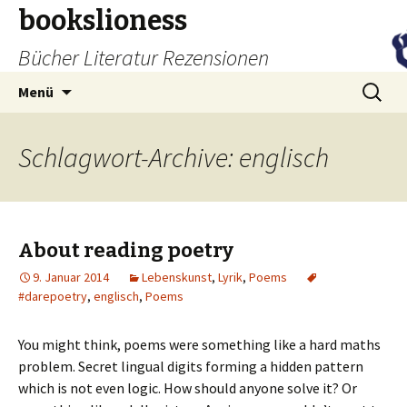
bookslioness
Bücher Literatur Rezensionen
Zum
Suchen
Menü
Inhalt
nach:
springen
Schlagwort-Archive: englisch
About reading poetry
9. Januar 2014
Lebenskunst
,
Lyrik
,
Poems
#darepoetry
,
englisch
,
Poems
You might think, poems were something like a hard maths
problem. Secret lingual digits forming a hidden pattern
which is not even logic. How should anyone solve it? Or