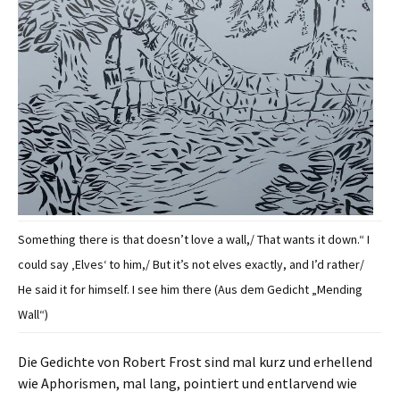
Something there is that doesn’t love a wall,/ That wants it down.“ I
could say ‚Elves‘ to him,/ But it’s not elves exactly, and I’d rather/
He said it for himself. I see him there (Aus dem Gedicht „Mending
Wall“)
Die Gedichte von Robert Frost sind mal kurz und erhellend
wie Aphorismen, mal lang, pointiert und entlarvend wie