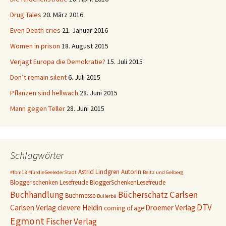
Drug Tales
20. März 2016
Even Death cries
21. Januar 2016
Women in prison
18. August 2015
Verjagt Europa die Demokratie?
15. Juli 2015
Don’t remain silent
6. Juli 2015
Pflanzen sind hellwach
28. Juni 2015
Mann gegen Teller
28. Juni 2015
Schlagwörter
Astrid Lindgren
Autorin
#fbm13
#fürdieSeelederStadt
Beltz und Gelberg
Blogger schenken Lesefreude
BloggerSchenkenLesefreude
Carlsen
Buchhandlung
Bücherschatz
Buchmesse
Bullerbü
DTV
Carlsen Verlag
clevere Heldin
Droemer Verlag
coming of age
Egmont
Fischer Verlag