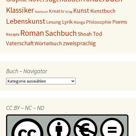
Klassiker
Kunst
Kunstbuch
Kreativ
Kochbuch
Krieg
Lebenskunst
Lyrik
Poems
Lesung
Philosophie
Manga
Roman
Sachbuch
Tod
Shoah
Rezepte
Vaterschaft
zweisprachig
Wörterbuch
Buch – Navigator
Buch
–
Navigator
CC BY – NC – ND