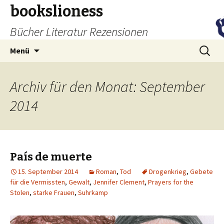
bookslioness
Bücher Literatur Rezensionen
Zum
Suchen
Menü
Inhalt
nach:
springen
Archiv für den Monat: September
2014
País de muerte
15. September 2014
Roman
,
Tod
Drogenkrieg
,
Gebete
für die Vermissten
,
Gewalt
,
Jennifer Clement
,
Prayers for the
Stolen
,
starke Frauen
,
Suhrkamp