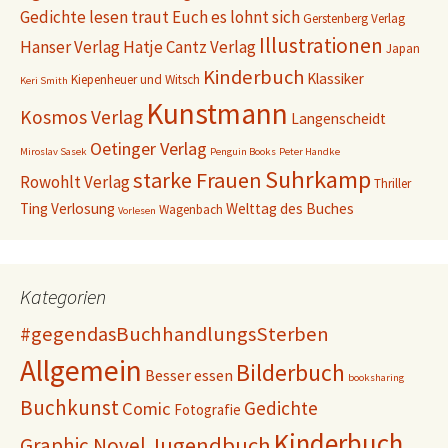
Gedichte lesen traut Euch es lohnt sich
Gerstenberg Verlag
Illustrationen
Hanser Verlag
Hatje Cantz Verlag
Japan
Kinderbuch
Klassiker
Kiepenheuer und Witsch
Keri Smith
Kunstmann
Kosmos Verlag
Langenscheidt
Oetinger Verlag
Miroslav Sasek
Penguin Books
Peter Handke
Suhrkamp
starke Frauen
Rowohlt Verlag
Thriller
Ting
Verlosung
Welttag des Buches
Wagenbach
Vorlesen
Kategorien
#gegendasBuchhandlungsSterben
Allgemein
Bilderbuch
Besser essen
booksharing
Buchkunst
Gedichte
Comic
Fotografie
Kinderbuch
Jugendbuch
Graphic Novel