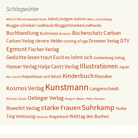
Schlagwörter
Astrid Lindgren
Autorin
#fbm13
#fürdieSeelederStadt
Beltz und Gelberg
Blogger schenken Lesefreude
BloggerSchenkenLesefreude
Carlsen
Buchhandlung
Bücherschatz
Buchmesse
Bullerbü
DTV
Carlsen Verlag
clevere Heldin
Droemer Verlag
coming of age
Egmont
Fischer Verlag
Gedichte lesen traut Euch es lohnt sich
Gerstenberg Verlag
Illustrationen
Hanser Verlag
Hatje Cantz Verlag
Japan
Kinderbuch
Klassiker
Kiepenheuer und Witsch
Keri Smith
Kunstmann
Kosmos Verlag
Langenscheidt
Oetinger Verlag
Miroslav Sasek
Penguin Books
Peter Handke
Suhrkamp
starke Frauen
Rowohlt Verlag
Thriller
Ting
Verlosung
Welttag des Buches
Wagenbach
Vorlesen