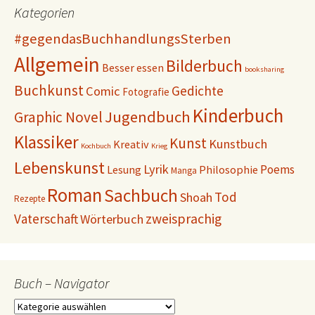
Kategorien
#gegendasBuchhandlungsSterben
Allgemein
Bilderbuch
Besser essen
booksharing
Buchkunst
Gedichte
Comic
Fotografie
Kinderbuch
Jugendbuch
Graphic Novel
Klassiker
Kunst
Kunstbuch
Kreativ
Kochbuch
Krieg
Lebenskunst
Lyrik
Poems
Lesung
Philosophie
Manga
Roman
Sachbuch
Tod
Shoah
Rezepte
Vaterschaft
zweisprachig
Wörterbuch
Buch – Navigator
Buch