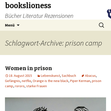
bookslioness
Bücher Literatur Rezensionen
Zum
Suchen
Menü
Inhalt
nach:
springen
Schlagwort-Archive: prison camp
Women in prison
18. August 2015
Lebenskunst
,
Sachbuch
Abacus
,
Gefängnis
,
netflix
,
Orange is the new black
,
Piper Kerman
,
prison
camp
,
rororo
,
starke Frauen