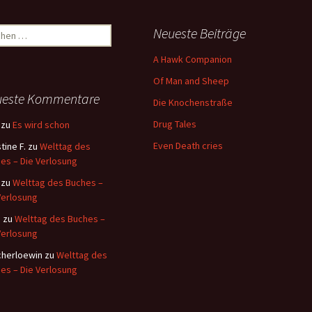
hen
Neueste Beiträge
:
A Hawk Companion
Of Man and Sheep
ueste Kommentare
Die Knochenstraße
Drug Tales
zu
Es wird schon
Even Death cries
tine F.
zu
Welttag des
es – Die Verlosung
zu
Welttag des Buches –
Verlosung
i
zu
Welttag des Buches –
Verlosung
herloewin
zu
Welttag des
es – Die Verlosung