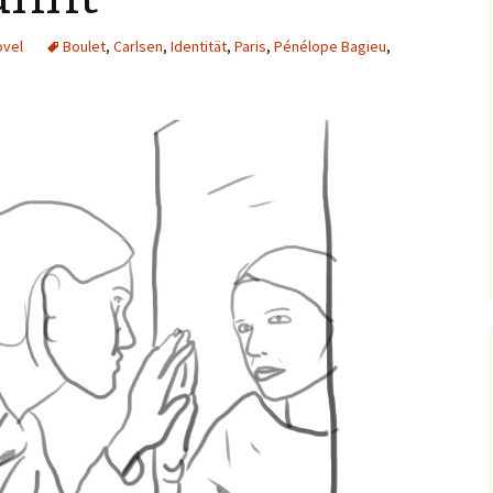
ovel
Boulet
,
Carlsen
,
Identität
,
Paris
,
Pénélope Bagieu
,