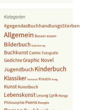
Kategorien
#gegendasBuchhandlungsSterben
Allgemein
Besser essen
Bilderbuch
booksharing
Buchkunst
Comic
Fotografie
Graphic Novel
Gedichte
Kinderbuch
Jugendbuch
Klassiker
Kreativ
Kochbuch
Krieg
Kunst
Kunstbuch
Lebenskunst
Lyrik
Lesung
Manga
Poems
Philosophie
Rezepte