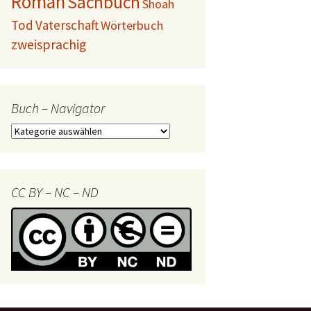
Roman
Sachbuch
Shoah
Tod
Vaterschaft
Wörterbuch
zweisprachig
Buch – Navigator
Buch
–
Navigator
CC BY – NC – ND