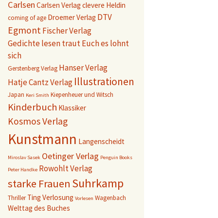
Carlsen
Carlsen Verlag
clevere Heldin
DTV
Droemer Verlag
coming of age
Egmont
Fischer Verlag
Gedichte lesen traut Euch es lohnt
sich
Hanser Verlag
Gerstenberg Verlag
Illustrationen
Hatje Cantz Verlag
Japan
Kiepenheuer und Witsch
Keri Smith
Kinderbuch
Klassiker
Kosmos Verlag
Kunstmann
Langenscheidt
Oetinger Verlag
Miroslav Sasek
Penguin Books
Rowohlt Verlag
Peter Handke
Suhrkamp
starke Frauen
Ting
Verlosung
Thriller
Wagenbach
Vorlesen
Welttag des Buches