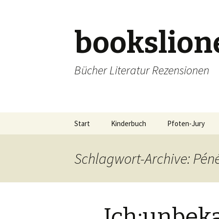
bookslion
Bücher Literatur Rezensionen
Zum
Start
Kinderbuch
Pfoten-Jury
Inhalt
springen
Schlagwort-Archive: Pén
Ich:unbek