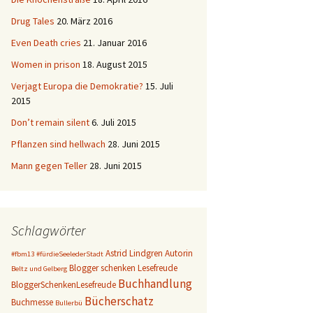
Drug Tales
20. März 2016
Even Death cries
21. Januar 2016
Women in prison
18. August 2015
Verjagt Europa die Demokratie?
15. Juli
2015
Don’t remain silent
6. Juli 2015
Pflanzen sind hellwach
28. Juni 2015
Mann gegen Teller
28. Juni 2015
Schlagwörter
Astrid Lindgren
Autorin
#fbm13
#fürdieSeelederStadt
Blogger schenken Lesefreude
Beltz und Gelberg
Buchhandlung
BloggerSchenkenLesefreude
Bücherschatz
Buchmesse
Bullerbü