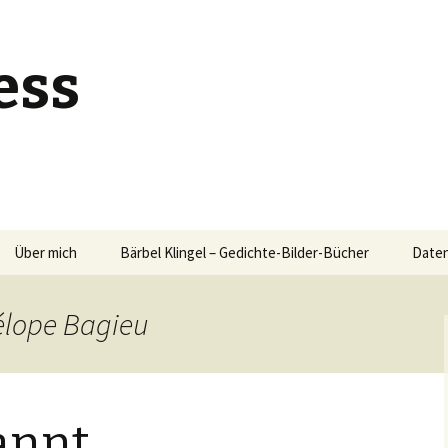
ess
Über mich
Bärbel Klingel – Gedichte-Bilder-Bücher
Daten
élope Bagieu
annt