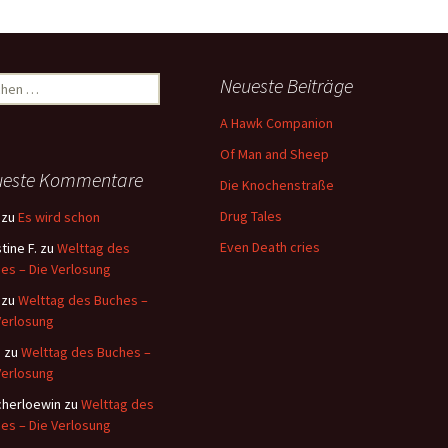
hen
Neueste Beiträge
:
A Hawk Companion
Of Man and Sheep
ueste Kommentare
Die Knochenstraße
Drug Tales
zu
Es wird schon
Even Death cries
tine F.
zu
Welttag des
es – Die Verlosung
zu
Welttag des Buches –
Verlosung
i
zu
Welttag des Buches –
Verlosung
herloewin
zu
Welttag des
es – Die Verlosung