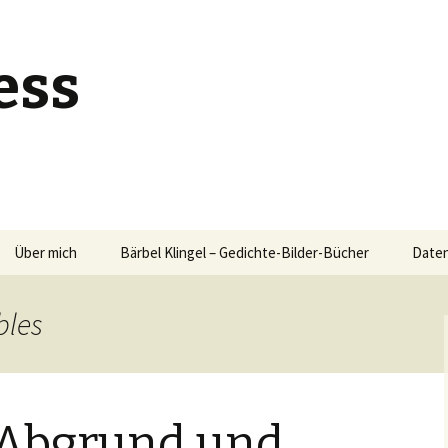
ess
Über mich
Bärbel Klingel – Gedichte-Bilder-Bücher
Daten
bles
Abgrund und