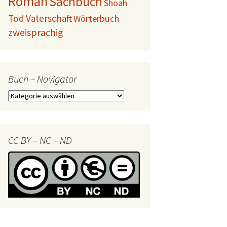
Roman
Sachbuch
Shoah
Tod
Vaterschaft
Wörterbuch
zweisprachig
Buch – Navigator
Buch
–
Navigator
CC BY – NC – ND