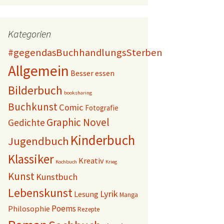
Kategorien
#gegendasBuchhandlungsSterben
Allgemein
Besser essen
Bilderbuch
booksharing
Buchkunst
Comic
Fotografie
Graphic Novel
Gedichte
Kinderbuch
Jugendbuch
Klassiker
Kreativ
Kochbuch
Krieg
Kunst
Kunstbuch
Lebenskunst
Lyrik
Lesung
Manga
Poems
Philosophie
Rezepte