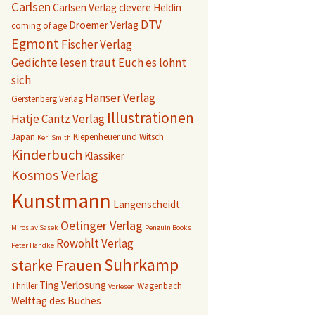
Carlsen
Carlsen Verlag
clevere Heldin
DTV
Droemer Verlag
coming of age
Egmont
Fischer Verlag
Gedichte lesen traut Euch es lohnt
sich
Hanser Verlag
Gerstenberg Verlag
Illustrationen
Hatje Cantz Verlag
Japan
Kiepenheuer und Witsch
Keri Smith
Kinderbuch
Klassiker
Kosmos Verlag
Kunstmann
Langenscheidt
Oetinger Verlag
Miroslav Sasek
Penguin Books
Rowohlt Verlag
Peter Handke
Suhrkamp
starke Frauen
Ting
Verlosung
Thriller
Wagenbach
Vorlesen
Welttag des Buches