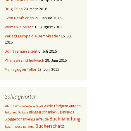
Drug Tales
20. März 2016
Even Death cries
21. Januar 2016
Women in prison
18. August 2015
Verjagt Europa die Demokratie?
15. Juli
2015
Don’t remain silent
6. Juli 2015
Pflanzen sind hellwach
28. Juni 2015
Mann gegen Teller
28. Juni 2015
Schlagwörter
Astrid Lindgren
Autorin
#fbm13
#fürdieSeelederStadt
Blogger schenken Lesefreude
Beltz und Gelberg
Buchhandlung
BloggerSchenkenLesefreude
Bücherschatz
Buchmesse
Bullerbü