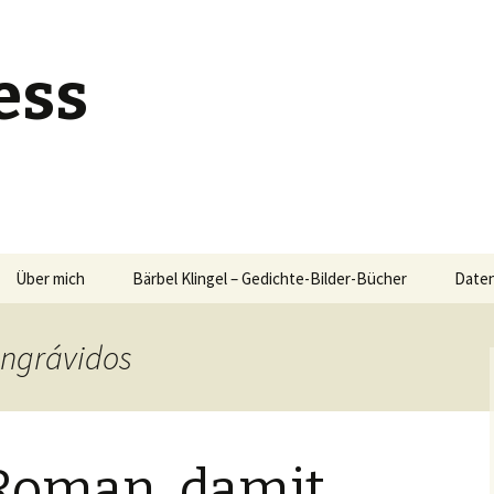
ess
Über mich
Bärbel Klingel – Gedichte-Bilder-Bücher
Daten
ingrávidos
 Roman, damit