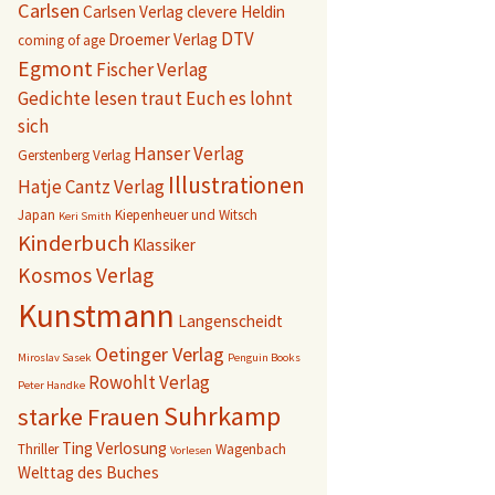
Carlsen
Carlsen Verlag
clevere Heldin
DTV
Droemer Verlag
coming of age
Egmont
Fischer Verlag
Gedichte lesen traut Euch es lohnt
sich
Hanser Verlag
Gerstenberg Verlag
Illustrationen
Hatje Cantz Verlag
Japan
Kiepenheuer und Witsch
Keri Smith
Kinderbuch
Klassiker
Kosmos Verlag
Kunstmann
Langenscheidt
Oetinger Verlag
Miroslav Sasek
Penguin Books
Rowohlt Verlag
Peter Handke
Suhrkamp
starke Frauen
Ting
Verlosung
Thriller
Wagenbach
Vorlesen
Welttag des Buches