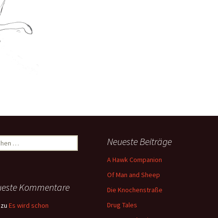
hen
Neueste Beiträge
:
A Hawk Companion
Of Man and Sheep
ueste Kommentare
Die Knochenstraße
Drug Tales
zu
Es wird schon