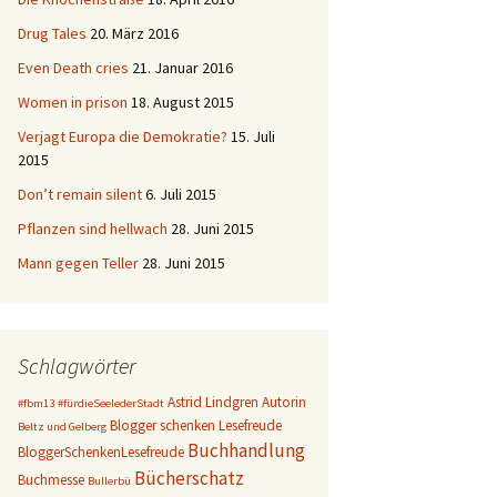
Drug Tales
20. März 2016
Even Death cries
21. Januar 2016
Women in prison
18. August 2015
Verjagt Europa die Demokratie?
15. Juli
2015
Don’t remain silent
6. Juli 2015
Pflanzen sind hellwach
28. Juni 2015
Mann gegen Teller
28. Juni 2015
Schlagwörter
Astrid Lindgren
Autorin
#fbm13
#fürdieSeelederStadt
Blogger schenken Lesefreude
Beltz und Gelberg
Buchhandlung
BloggerSchenkenLesefreude
Bücherschatz
Buchmesse
Bullerbü