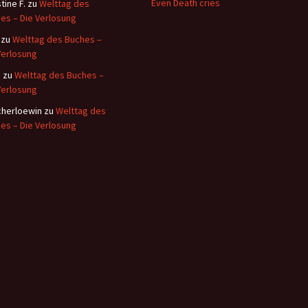
Even Death cries
tine F.
zu
Welttag des
es – Die Verlosung
zu
Welttag des Buches –
Verlosung
i
zu
Welttag des Buches –
Verlosung
herloewin
zu
Welttag des
es – Die Verlosung