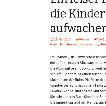
die Kinder
aufwache
22. Mai 2013
Roman
Die S
Owen
,
Kunstmann
,
Los ingrávidos
,
Mexi
Im Roman „Die Schwerelosen“ von Va
die auf den ersten Blick aussehen
Die Abschnitte sind so kurz, weil h
schläft. Sie schreibt einen leisen
Momenten der Ruhe. Die Form des B
Familie. Die aphoristischen Textst
Familie wohnt, und das die Mutter 
Sie schreibt ein Buch über ihre Zei
Die junge Frau lebt am Rande, am R