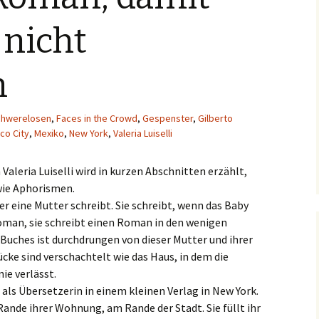
 nicht
n
chwerelosen
,
Faces in the Crowd
,
Gespenster
,
Gilberto
co City
,
Mexiko
,
New York
,
Valeria Luiselli
leria Luiselli wird in kurzen Abschnitten erzählt,
 wie Aphorismen.
ier eine Mutter schreibt. Sie schreibt, wenn das Baby
 Roman, sie schreibt einen Roman in den wenigen
uches ist durchdrungen von dieser Mutter und ihrer
ücke sind verschachtelt wie das Haus, in dem die
nie verlässt.
t als Übersetzerin in einem kleinen Verlag in New York.
ande ihrer Wohnung, am Rande der Stadt. Sie füllt ihr