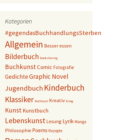
Kategorien
#gegendasBuchhandlungsSterben
Allgemein
Besser essen
Bilderbuch
booksharing
Buchkunst
Comic
Fotografie
Graphic Novel
Gedichte
Kinderbuch
Jugendbuch
Klassiker
Kreativ
Kochbuch
Krieg
Kunst
Kunstbuch
Lebenskunst
Lyrik
Lesung
Manga
Poems
Philosophie
Rezepte