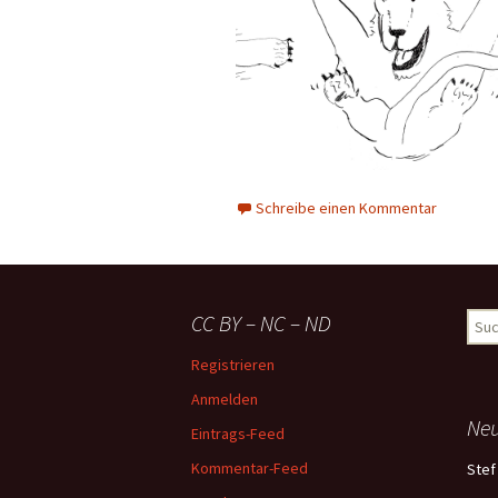
Schreibe einen Kommentar
CC BY – NC – ND
Suc
nach
Registrieren
Anmelden
Ne
Eintrags-Feed
Kommentar-Feed
Stef