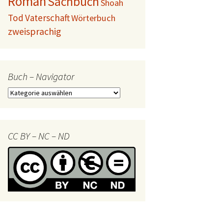
Roman
Sachbuch
Shoah
Tod
Vaterschaft
Wörterbuch
zweisprachig
Buch – Navigator
Buch
–
Navigator
CC BY – NC – ND