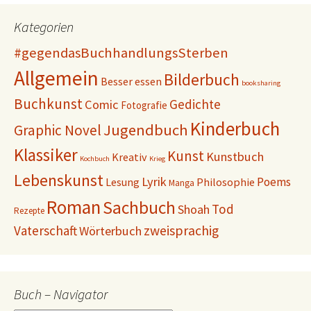
Kategorien
#gegendasBuchhandlungsSterben
Allgemein
Bilderbuch
Besser essen
booksharing
Buchkunst
Gedichte
Comic
Fotografie
Kinderbuch
Jugendbuch
Graphic Novel
Klassiker
Kunst
Kunstbuch
Kreativ
Kochbuch
Krieg
Lebenskunst
Lyrik
Poems
Lesung
Philosophie
Manga
Roman
Sachbuch
Tod
Shoah
Rezepte
Vaterschaft
zweisprachig
Wörterbuch
Buch – Navigator