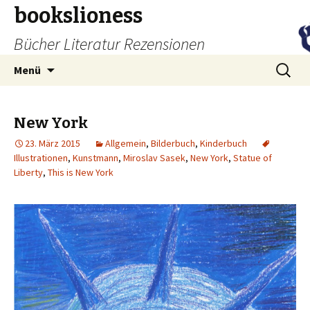
bookslioness
Bücher Literatur Rezensionen
Zum
Suchen
Menü
Inhalt
nach:
springen
New York
23. März 2015
Allgemein
,
Bilderbuch
,
Kinderbuch
Illustrationen
,
Kunstmann
,
Miroslav Sasek
,
New York
,
Statue of
Liberty
,
This is New York