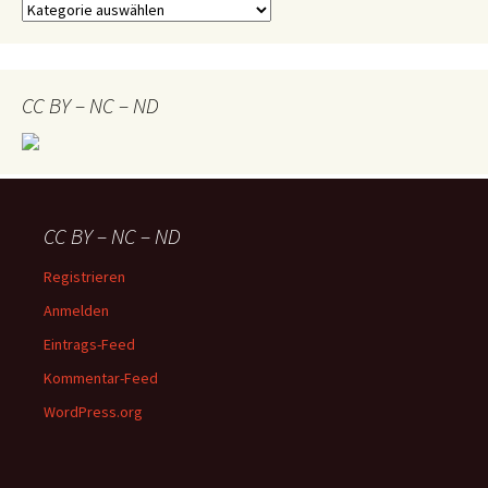
Buch
–
Navigator
CC BY – NC – ND
CC BY – NC – ND
Registrieren
Anmelden
Eintrags-Feed
Kommentar-Feed
WordPress.org