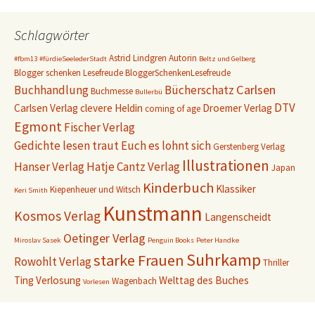
Schlagwörter
Astrid Lindgren
Autorin
#fbm13
#fürdieSeelederStadt
Beltz und Gelberg
Blogger schenken Lesefreude
BloggerSchenkenLesefreude
Carlsen
Buchhandlung
Bücherschatz
Buchmesse
Bullerbü
DTV
Carlsen Verlag
clevere Heldin
Droemer Verlag
coming of age
Egmont
Fischer Verlag
Gedichte lesen traut Euch es lohnt sich
Gerstenberg Verlag
Illustrationen
Hanser Verlag
Hatje Cantz Verlag
Japan
Kinderbuch
Klassiker
Kiepenheuer und Witsch
Keri Smith
Kunstmann
Kosmos Verlag
Langenscheidt
Oetinger Verlag
Miroslav Sasek
Penguin Books
Peter Handke
Suhrkamp
starke Frauen
Rowohlt Verlag
Thriller
Ting
Verlosung
Welttag des Buches
Wagenbach
Vorlesen