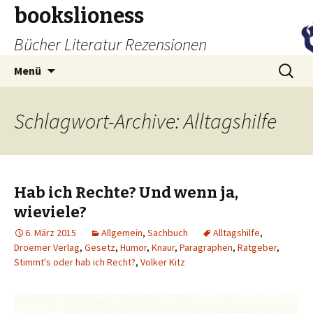
bookslioness
Bücher Literatur Rezensionen
Zum
Suchen
Menü
Inhalt
nach:
springen
Schlagwort-Archive: Alltagshilfe
Hab ich Rechte? Und wenn ja,
wieviele?
6. März 2015
Allgemein
,
Sachbuch
Alltagshilfe
,
Droemer Verlag
,
Gesetz
,
Humor
,
Knaur
,
Paragraphen
,
Ratgeber
,
Stimmt's oder hab ich Recht?
,
Volker Kitz