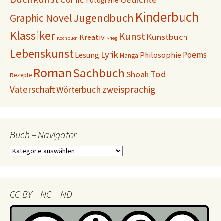
Fotografie
Kinderbuch
Jugendbuch
Graphic Novel
Klassiker
Kunst
Kunstbuch
Kreativ
Kochbuch
Krieg
Lebenskunst
Lyrik
Poems
Lesung
Philosophie
Manga
Roman
Sachbuch
Tod
Shoah
Rezepte
Vaterschaft
zweisprachig
Wörterbuch
Buch – Navigator
Buch
–
Navigator
CC BY – NC – ND