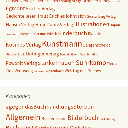
DTV
Carlsen Verlag
clevere Heldin
Droemer Verlag
coming of age
Egmont
Fischer Verlag
Gedichte lesen traut Euch es lohnt sich
Gerstenberg Verlag
Illustrationen
Hanser Verlag
Hatje Cantz Verlag
Japan
Kinderbuch
Klassiker
Kiepenheuer und Witsch
Keri Smith
Kunstmann
Kosmos Verlag
Langenscheidt
Oetinger Verlag
Miroslav Sasek
Penguin Books
Peter Handke
Suhrkamp
starke Frauen
Rowohlt Verlag
Thriller
Ting
Verlosung
Welttag des Buches
Wagenbach
Vorlesen
Kategorien
#gegendasBuchhandlungsSterben
Allgemein
Bilderbuch
Besser essen
booksharing
Buchkunst
Gedichte
Comic