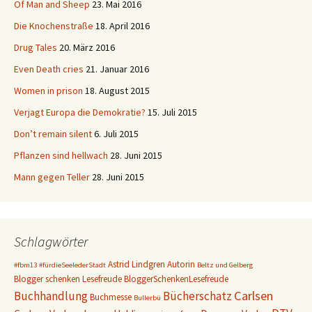
Of Man and Sheep
23. Mai 2016
Die Knochenstraße
18. April 2016
Drug Tales
20. März 2016
Even Death cries
21. Januar 2016
Women in prison
18. August 2015
Verjagt Europa die Demokratie?
15. Juli 2015
Don’t remain silent
6. Juli 2015
Pflanzen sind hellwach
28. Juni 2015
Mann gegen Teller
28. Juni 2015
Schlagwörter
Astrid Lindgren
Autorin
#fbm13
#fürdieSeelederStadt
Beltz und Gelberg
Blogger schenken Lesefreude
BloggerSchenkenLesefreude
Carlsen
Buchhandlung
Bücherschatz
Buchmesse
Bullerbü